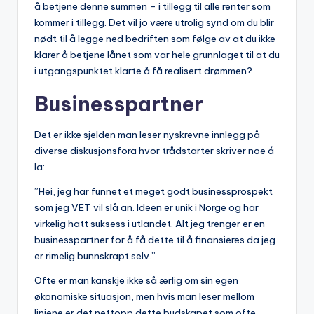
å betjene denne summen – i tillegg til alle renter som
kommer i tillegg. Det vil jo være utrolig synd om du blir
nødt til å legge ned bedriften som følge av at du ikke
klarer å betjene lånet som var hele grunnlaget til at du
i utgangspunktet klarte å få realisert drømmen?
Businesspartner
Det er ikke sjelden man leser nyskrevne innlegg på
diverse diskusjonsfora hvor trådstarter skriver noe á
la:
”Hei, jeg har funnet et meget godt businessprospekt
som jeg VET vil slå an. Ideen er unik i Norge og har
virkelig hatt suksess i utlandet. Alt jeg trenger er en
businesspartner for å få dette til å finansieres da jeg
er rimelig bunnskrapt selv.”
Ofte er man kanskje ikke så ærlig om sin egen
økonomiske situasjon, men hvis man leser mellom
linjene er det nettopp dette budskapet som ofte