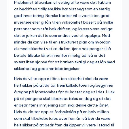
Problemet til banken vil veldig ofte være det faktum
at bedriften tidligere ikke har vist seg som en særlig
god investering. Norske banker vil i svært liten grad
investere eller gi lån til en virksomhet basert på hvilke
personer som står bak driften, og la oss være ærlige:
det er jo kun dette som endres ved et oppkjøp. Med
mindre du kan vise til en strukturert plan om hvordan
du med sikkerhet vet at du kan tjene nok penger til å
betale tilbake lånet innenfor rimelig tid, så er det
svært liten sjanse for at banken skal gi deg et lån med
sikkerhet og gode rentebetingelser.
Hvis du vil ta opp et lån uten sikkerhet skal du være
helt sikker på at du tar frem kalkulatoren og begynner
å regne på lønnsomhet før du kaster deg ut i det. Husk
på at pengene skal tilbakebetales en dag og at det
er bedriftens inntjening som skal dekke dette lånet.
Hvis du da tar opp et forbrukslån på en halv million
som skal tilbakebetales over fem år, så bør du være
helt sikker på at bedriften du kjøper vil være i stand til